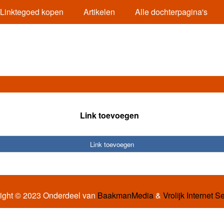
Linktegoed kopen
Artikelen
Alle dochterpagina's
Link toevoegen
Link toevoegen
ight © 2023 Onderdeel van
BaakmanMedia
&
Vrolijk Internet S